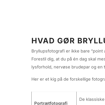
HVAD GØR BRYLL
Bryllupsfotografi er ikke bare “point
Forestil dig, at du på én dag skal me
lysforhold, nervøse brudepar og en ti
Her er et kig på de forskellige fotogr
De klassiske 
Portrætfotografi