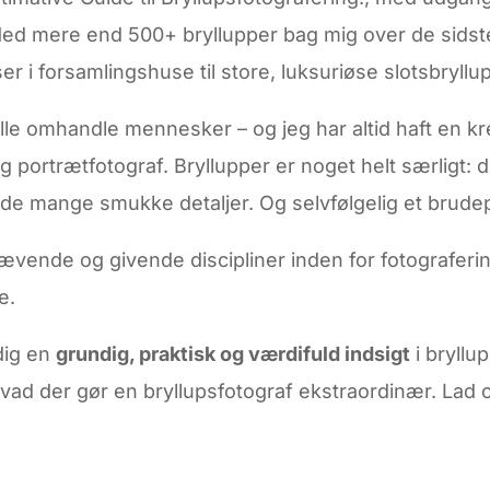
ed mere end 500+ bryllupper bag mig over de sidste 1
er i forsamlingshuse til store, luksuriøse slotsbryll
kulle omhandle mennesker – og jeg har altid haft en kre
 og portrætfotograf. Bryllupper er noget helt særligt
 mange smukke detaljer. Og selvfølgelig et brudepar
rævende og givende discipliner inden for fotograferi
e.
dig en
grundig, praktisk og værdifuld indsigt
i bryllu
, hvad der gør en bryllupsfotograf ekstraordinær. Lad