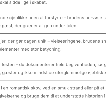
kal sidde lige i skabet.
nde øjeblikke uden at forstyrre – brudens nervøse smi
e gæst, der græder af grin under talen.
jer, der gør dagen unik – vielsesringene, brudens 
elementer med stor betydning.
til festen – du dokumenterer hele begivenheden, sørg
, gæster og ikke mindst de uforglemmelige øjeblikk
t i en romantisk skov, ved en smuk strand eller på et
velserne og bruge dem til at understøtte historien i 