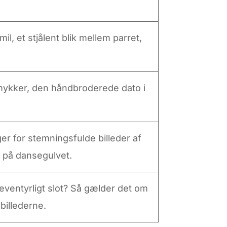
l, et stjålent blik mellem parret,
smykker, den håndbroderede dato i
er for stemningsfulde billeder af
e på dansegulvet.
 eventyrligt slot? Så gælder det om
billederne.